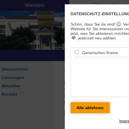
Steuerbera
Warstein
DATENSCHUTZ-EINSTELLUN
Mittelständische
Schön, dass Sie da sind!
. Ve
Unternehmen
tä
Website für Sie interessanter u
jetzt, was Sie aktivieren möchte
jederzeit neu wählen.
Generisches Iframe
E-
Impressum
Unternehmen
Leistungen
Helmut Brinkmann
Aktuelles
Steuerkanzlei
Kontakt
Möhnestr. 177
59581 Warstein
Kontakt
Impr
Telefon: (02925) 1418