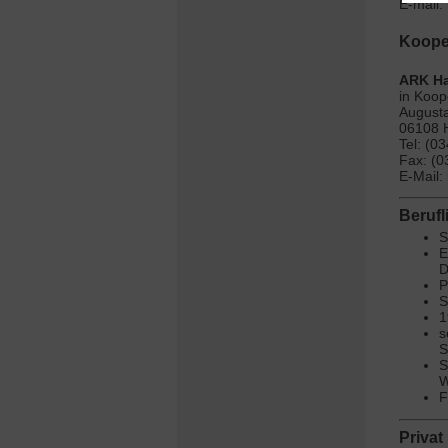
E-mail:
Kooper
ARK Ha
in Koop
Augusta
06108 H
Tel: (0
Fax: (
E-Mail:
Berufl
S
E
D
P
S
1
s
S
S
W
F
Privat