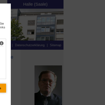
Halle (Saale)
Sie
inks
ressum
|
Datenschutzerklärung
|
Sitemap
 Halle