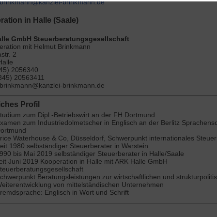
brinkmann@kanzlei-brinkmann.de
ation in Halle (Saale)
lle GmbH Steuerberatungsgesellschaft
eration mit Helmut Brinkmann
str. 2
alle
345) 2056340
0345) 20563411
 brinkmann@kanzlei-brinkmann.de
iches Profil
tudium zum Dipl.-Betriebswirt an der FH Dortmund
xamen zum Industriedolmetscher in Englisch an der Berlitz Sprachensc
ortmund
rice Waterhouse & Co, Düsseldorf, Schwerpunkt internationales Steuer
eit 1980 selbständiger Steuerberater in Warstein
990 bis Mai 2019 selbständiger Steuerberater in Halle/Saale
eit Juni 2019 Kooperation in Halle mit ARK Halle GmbH
teuerberatungsgesellschaft
chwerpunkt Beratungsleistungen zur wirtschaftlichen und strukturpoliti
eiterentwicklung von mittelständischen Unternehmen
remdsprache: Englisch in Wort und Schrift