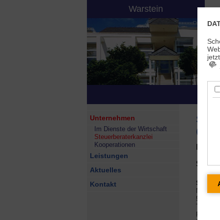
Warstein
DA
Sch
Webs
jetz
j
Steue
Unternehmen
Im Dienste der Wirtschaft
(Saa
Steuerberaterkanzlei
Kooperationen
Helmut
Leistungen
Selbst
Aktuelles
Steuer
Kontakt
Möhnest
59581 
Telefon
Fax: (0