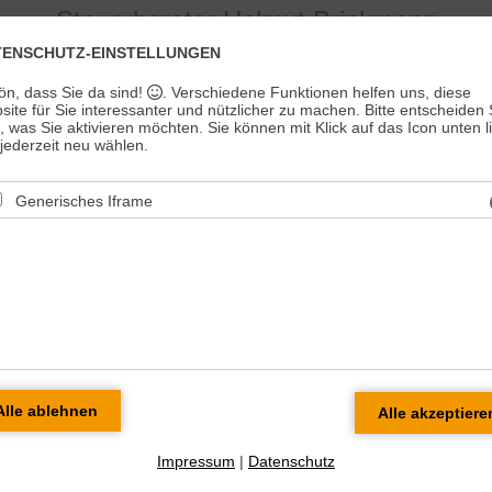
Steuerberater Helmut Brinkmann
TENSCHUTZ-EINSTELLUNGEN
Mittelständische
International
Heilberufe
ön, dass Sie da sind!
. Verschiedene Funktionen helfen uns, diese
Unternehmen
tätige Unternehmen
ite für Sie interessanter und nützlicher zu machen.
Bitte entscheiden 
t, was Sie aktivieren möchten. Sie können mit Klick auf das Icon unten l
ederzeit neu wählen.
Generisches Iframe
E-Mail: brinkmann@kanzlei-brinkmann.de
|
Imp
rberaterkanzlei in Warstein und Kooperation in
le)
 Brinkmann, Dipl.- Betriebswirt
ändiger Steuerberater in Warstein
kanzlei Brinkmann
r. 177
Warstein
: (02925) 1418
Impressum
|
Datenschutz
2925) 1412